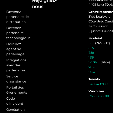
Rejoignez-
#405, Laval (Qué
nous
Devenez
Centre redondan
partenaire de
3100, boulevard
Côte-Vertu Ouest
distribution
Saint-Laurent
Devenez
(Québec) H4R 2J
partenaire
technologique
Montréal
1-
(24/7 SOC)
Devenez
855-
agent de
788-
parrainage
1919
Intégrations
1-866-
(Siège)
avec des
765-
partenaires
6667
Service
Toronto
d'assistance
647-547-8989
Portail des
Vancouver
événements
672-888-8600
Code
d'incident
Génération