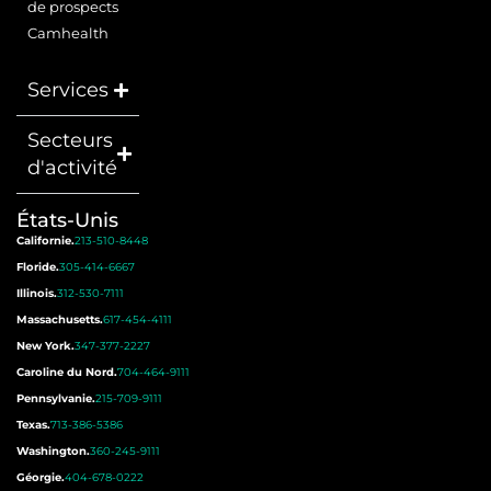
de prospects
Camhealth
Services
Secteurs
d'activité
États-Unis
Californie.
213-510-8448
Floride.
305-414-6667
Illinois.
312-530-7111
Massachusetts.
617-454-4111
New York.
347-377-2227
Caroline du Nord.
704-464-9111
Pennsylvanie.
215-709-9111
Texas.
713-386-5386
Washington.
360-245-9111
Géorgie.
404-678-0222