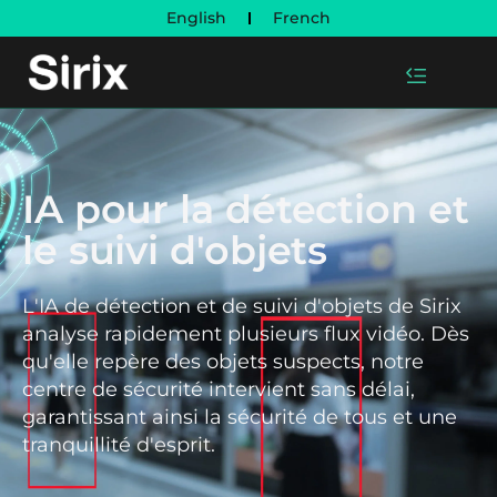
English
French
IA pour la détection et
le suivi d'objets
L'IA de détection et de suivi d'objets de Sirix
analyse rapidement plusieurs flux vidéo. Dès
qu'elle repère des objets suspects, notre
centre de sécurité intervient sans délai,
garantissant ainsi la sécurité de tous et une
tranquillité d'esprit.