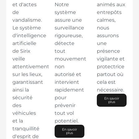
et d'actes
Notre
animés aux
de
système
entrepôts
vandalisme.
assure une
calmes,
Le système
surveillance
nous
d'intelligence
rigoureuse,
assurons
artificielle
détecte
une
de Sirix
tout
présence
veille
mouvement
vigilante et
attentivement
non
protectrice
sur les lieux,
autorisé et
partout où
garantissant
intervient
cela est
ainsi la
rapidement
nécessaire.
sécurité
pour
En savoir
plus
des
prévenir
véhicules
tout vol
et la
potentiel.
tranquillité
En savoir
plus
d'esprit de