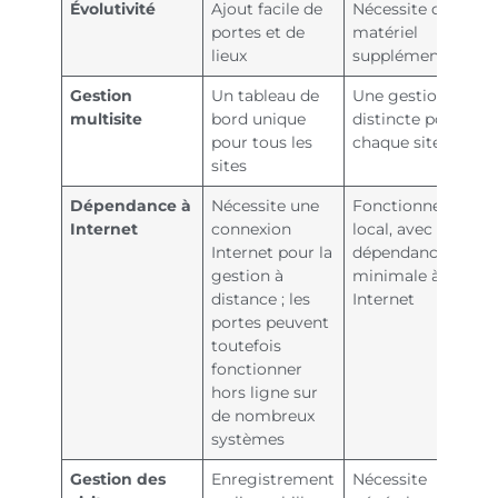
Évolutivité
Ajout facile de
Nécessite du
portes et de
matériel
lieux
supplémentaire
Gestion
Un tableau de
Une gestion
multisite
bord unique
distincte pour
pour tous les
chaque site
sites
Dépendance à
Nécessite une
Fonctionne en
Internet
connexion
local, avec une
Internet pour la
dépendance
gestion à
minimale à
distance ; les
Internet
portes peuvent
toutefois
fonctionner
hors ligne sur
de nombreux
systèmes
Gestion des
Enregistrement
Nécessite