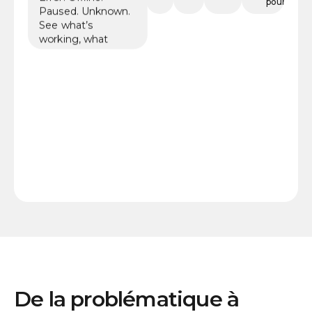
pour l'IA
Paused. Unknown.
See what’s
working, what
needs review, and
where coverage
may already be at
risk.
De la problématique à