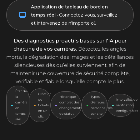
Application de tableau de bord en
Inclinée
temps réel
· Connectez-vous, surveillez
et intervenez de n'importe où
Des diagnostics proactifs basés sur l'IA pour
chacune de vos caméras.
Détectez les angles
morts, la dégradation des images et les défaillances
silencieuses dès qu’elles surviennent, afin de
maintenir une couverture de sécurité complète,
vérifiable et fiable lorsqu’elle compte le plus.
État de
Création
la
Historique
Types
de
Intervalles de
caméra
complet des
d'erreurs
tickets
vérification
en
changements
personnalisés
en un
configurables
temps
de statut
par site
clic
réel