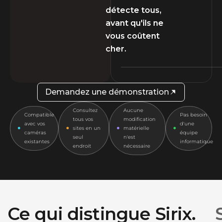
détecte tous,
avant qu'ils ne
vous coûtent
cher.
Demandez une démonstration
Consultez
Aucune
Compatible
Pas besoin
tous vos
modification
avec vos
d'une
sites en un
matérielle
caméras
équipe
seul
n'est
existantes
informatique
endroit
nécessaire
Ce qui distingue Sirix.