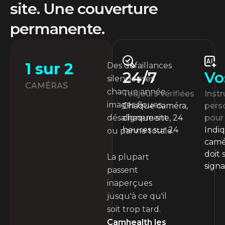
site. Une couverture
permanente.
1 sur 2
Des défaillances
Vo
24/7
silencieuses
CAMÉRAS
chaque année :
Instr
Toujours vérifiées
images floues,
pers
Chaque caméra,
pour 
chaque site, 24
désalignement
Indi
heures sur 24
ou panne totale.
camé
doit 
La plupart
signa
passent
inaperçues
jusqu'à ce qu'il
soit trop tard.
Camhealth les