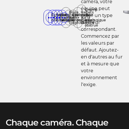
caméra, votre
équipe peut
Champ
Buée
Reflets
Écran
Faible
Vue
Sabotage
Hors
Obstruction
Visibilité
de
créer un type
Obstruée
Floue
sur
sur la
noir
luminosité
inclinée
détecté
ligne
importante
météorologique
vision
d'erreur
l'objectif
caméra
obstrué
correspondant.
Commencez par
les valeurs par
défaut. Ajoutez-
en d'autres au fur
et à mesure que
votre
environnement
l'exige.
Chaque caméra. Chaque