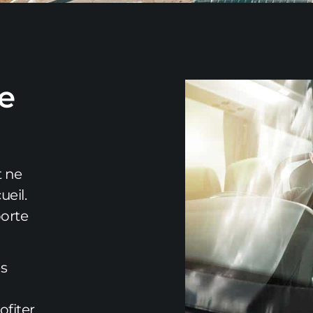
e
t ne
ueil.
porte
es
ofiter