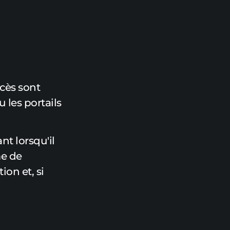
ccès sont
 les portails
nt lorsqu'il
me de
ion et, si