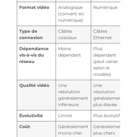
Format vidéo
Analogique
Numérique
(converti en
numérique)
Type de
Câbles
Câbles
connexion
coaxiaux
Ethernet
Dépendance
Moins
Plus
vis-à-vis du
dépendant
dépendant
réseau
(peut varier
selon le
modèle)
Qualité vidéo
Une
Une
résolution
résolution
généralement
généralement
inférieure
plus élevée
Évolutivité
Limité
Plus évolutif
Coût
Généralement
Généralement
moins cher
plus chers