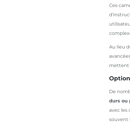
Ces camé
d'instruc
utilisate
complexes
Au lieu 
avancées
mettent l
Option
De nombr
durs ou
avec les
souvent 