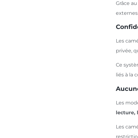
Grâce au 
externes,
Confide
Les camér
privée, q
Ce systè
liés à l
Aucune
Les modè
lecture,
Les camé
restricti