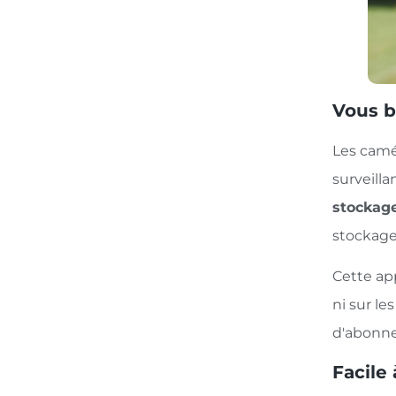
Vous b
Les camé
surveilla
stockage
stockage
Cette app
ni sur le
d'abonn
Facile 