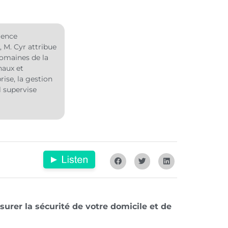
ience
, M. Cyr attribue
domaines de la
naux et
ise, la gestion
l supervise
urer la sécurité de votre domicile et de