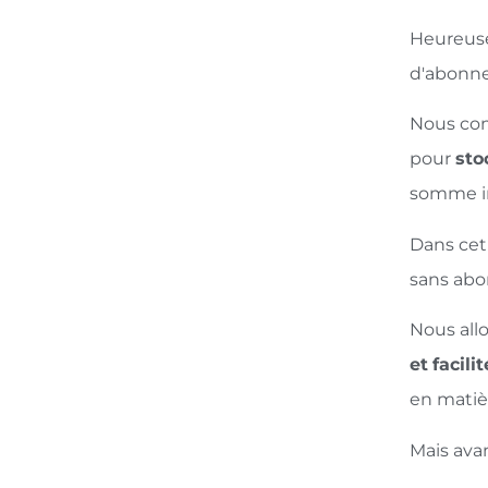
Heureuse
d'abonne
Nous com
pour
sto
somme im
Dans cet
sans abo
Nous all
et
facili
en matièr
Mais ava