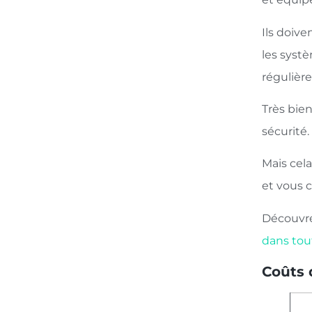
Ils doive
les syst
régulière
Très bie
sécurité.
Mais cel
et vous c
Découvre
dans tou
Coûts 