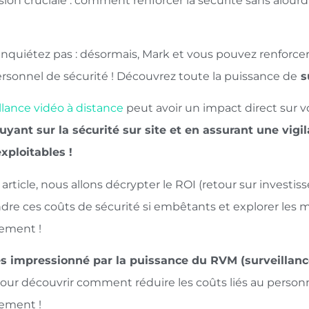
ion cruciale : comment renforcer la sécurité sans alour
nquiétez pas : désormais, Mark et vous pouvez renforcer 
ersonnel de sécurité ! Découvrez toute la puissance de
su
llance vidéo à distance
peut avoir un impact direct sur v
uyant sur la sécurité sur site et en assurant une vig
xploitables !
article, nous allons décrypter le ROI (retour sur investi
re ces coûts de sécurité si embêtants et explorer les 
sement !
s impressionné par la puissance du RVM (surveillance
our découvrir comment réduire les coûts liés au personn
sement !