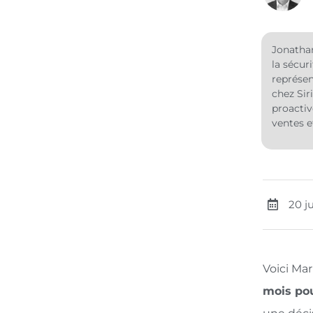
Jonathan
la sécur
représen
chez Sir
proactiv
ventes e
20 j
Voici Mar
mois pou