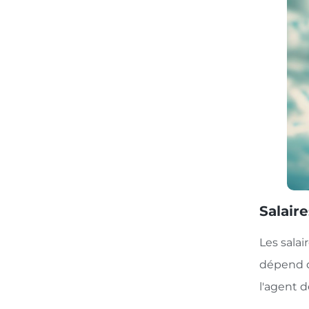
Salair
Les salai
dépend de
l'agent d