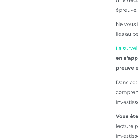
une décis
épreuve.
Ne vous i
liés au p
La survei
en s'app
preuve e
Dans cet 
comprend
investis
Vous ête
lecture p
investis