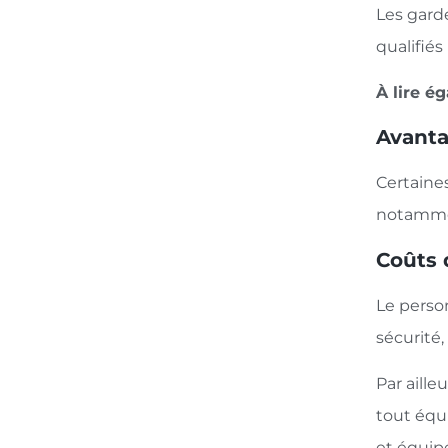
Les gard
qualifié
À lire é
Avanta
Certaines
notammen
Coûts 
Le person
sécurité,
Par aille
tout équi
et équipé