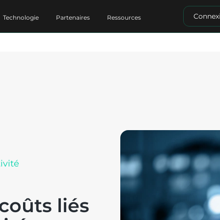
Connex
Technologie
Partenaires
Ressources
ivité
oûts liés