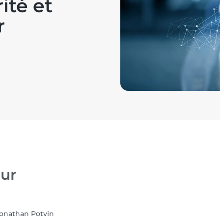
ité et
r
ur
onathan Potvin