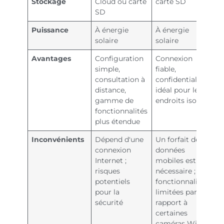
Stockage
Cloud ou carte
carte SD
SD
Puissance
À énergie
À énergie
solaire
solaire
Avantages
Configuration
Connexion
simple,
fiable,
consultation à
confidentialité,
distance,
idéal pour les
gamme de
endroits isolés
fonctionnalités
plus étendue
Inconvénients
Dépend d'une
Un forfait de
connexion
données
Internet ;
mobiles est
risques
nécessaire ;
potentiels
fonctionnalités
pour la
limitées par
sécurité
rapport à
certaines
caméras Wi-Fi