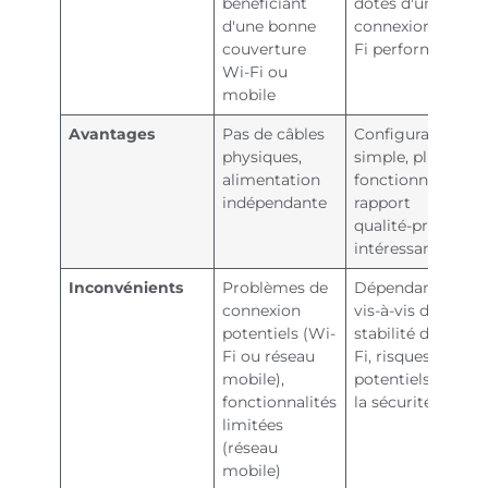
bénéficiant
dotés d'une
d'une bonne
connexion Wi-
couverture
Fi performante
Wi-Fi ou
mobile
Avantages
Pas de câbles
Configuration
physiques,
simple, plus de
alimentation
fonctionnalités,
indépendante
rapport
qualité-prix
intéressant
Inconvénients
Problèmes de
Dépendance
connexion
vis-à-vis de la
potentiels (Wi-
stabilité du Wi-
Fi ou réseau
Fi, risques
mobile),
potentiels pour
fonctionnalités
la sécurité
limitées
(réseau
mobile)