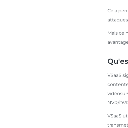
Cela perm
attaques
Mais ce n
avantages
Qu'es
VSaaS sig
contente
vidéosurv
NVR/DVR 
VSaaS ut
transmet