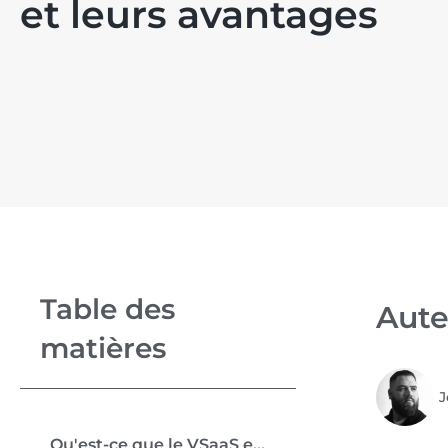
et leurs avantages
Table des
Aute
matières
J
Qu'est-ce que le VSaaS et pourquoi est-ce important ?