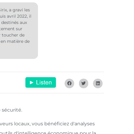
x, a gravi les
 avril 2022, il
s destinés aux
rtement sur
ur toucher de
s en matière de
 sécurité.
rveurs locaux, vous bénéficiez d'analyses
utils d'intelligence économique pour la