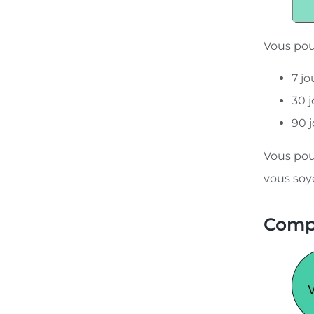
Vous pou
7 jo
30 j
90 j
Vous pou
vous soy
Compo