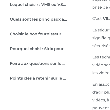
Lequel choisir : VMS ou VSaaS ?
prise de 
C'est
VS
Quels sont les principaux avantages du VSaaS ?
La sécuri
Choisir le bon fournisseur de VSaaS :
signifie 
sécurisée
Pourquoi choisir Sirix pour le VSaaS ou la vidéosurveillance dans le cloud ?
Les tech
Foire aux questions sur le VSaaS :
vidéo so
les vidé
Points clés à retenir sur le VSaaS :
En assoc
d'agir pl
vidéos, à
peuvent 