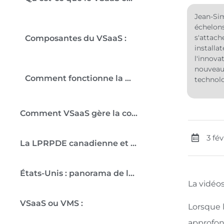
Jean-Sim
échelons
s'attach
Composantes du VSaaS :
installa
l'innova
nouveaux
Comment fonctionne la vidéosurveillance dans le cloud (VSaaS) ?
technolo
Comment VSaaS gère la confidentialité des données et la conformité au RGPD :
3 fé
La LPRPDE canadienne et les données vidéo :
États-Unis : panorama de la protection des données au niveau des États et par secteur :
La vidéos
VSaaS ou VMS :
Lorsque l
approfon