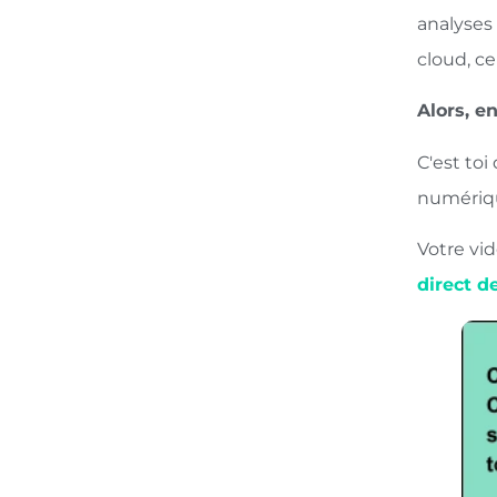
analyses 
cloud, ce
Alors, e
C'est toi 
numériqu
Votre vid
direct d