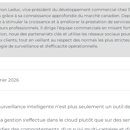
on Leduc, vice-président du développement commercial chez Siri
 grâce à sa connaissance approfondie du marché canadien. Depuis
e à stimuler la croissance et à améliorer la prestation de service
teurs professionnels. Il dirige l'équipe commerciale en misant fo
tion, noue des partenariats clés et utilise les réseaux sociaux po
 clients, tout en veillant au respect des normes les plus stricte
gie de surveillance et d'efficacité opérationnelle.
vrier 2026
urveillance intelligente n'est plus seulement un outil de
a gestion s'effectue dans le cloud plutôt que sur des se
dies des comportements, d'un suivi multi-caméras et d'o